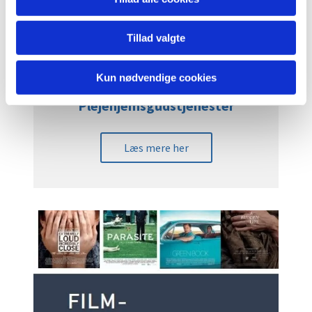
Tillad valgte
Kun nødvendige cookies
Plejehjemsgudstjenester
Læs mere her