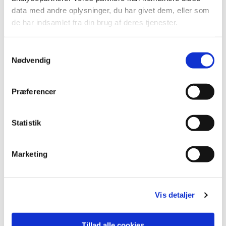
data med andre oplysninger, du har givet dem, eller som
de har indsamlet fra din brug af deres tjenester.
S
Nødvendig
a
m
t
Præferencer
y
k
k
Statistik
Koncerter
e
v
Marketing
Læs mere her
a
l
g
Vis detaljer
Tillad alle cookies