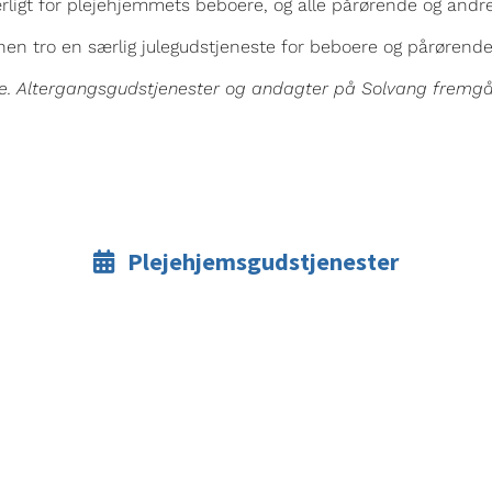
særligt for plejehjemmets beboere, og alle pårørende og and
nen tro en særlig julegudstjeneste for beboere og pårørende
de. Altergangsgudstjenester og andagter på Solvang fremg
Plejehjemsgudstjenester
