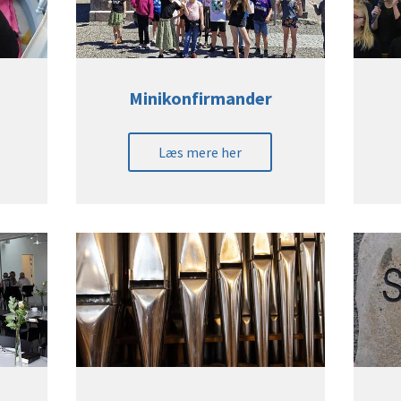
Minikonfirmander
Læs mere her