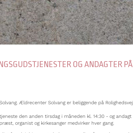
NGSGUDSTJENESTER OG ANDAGTER PÅ
lvang. Ældrecenter Solvang er beliggende på Rolighedsvej 
eneste den anden tirsdag i måneden kl. 14:30 - og andagt (e
epræst, organist og kirkesanger medvirker hver gang.