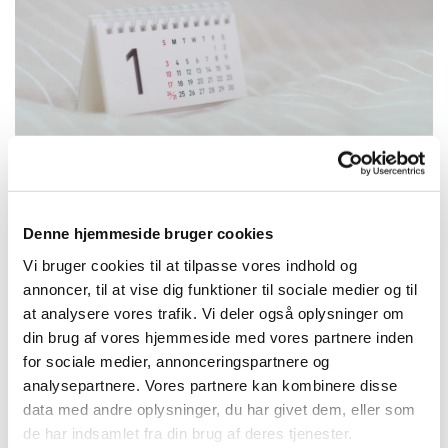
Denne hjemmeside bruger cookies
Søndag 1. november 2026, kl. 19:00
Vi bruger cookies til at tilpasse vores indhold og
annoncer, til at vise dig funktioner til sociale medier og til
at analysere vores trafik. Vi deler også oplysninger om
Jegindø kirke, Kirkebakken 3, 7790
din brug af vores hjemmeside med vores partnere inden
Thyholm
for sociale medier, annonceringspartnere og
analysepartnere. Vores partnere kan kombinere disse
data med andre oplysninger, du har givet dem, eller som
de har indsamlet fra din brug af deres tjenester.