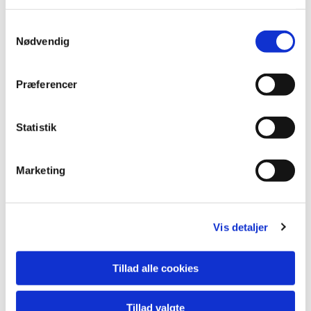
S
Nødvendig
a
m
t
Præferencer
y
k
k
Statistik
e
v
Marketing
a
l
g
Vis detaljer
Tillad alle cookies
Du vil måske også kunne lide...
Tillad valgte