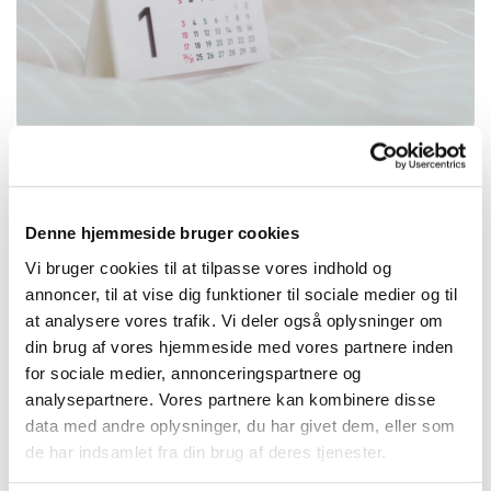
Denne hjemmeside bruger cookies
Søndag 4. oktober 2026, kl. 10:30
Vi bruger cookies til at tilpasse vores indhold og
annoncer, til at vise dig funktioner til sociale medier og til
Hvidbjerg kirke, Nørregade 14, 7790
at analysere vores trafik. Vi deler også oplysninger om
Thyholm
din brug af vores hjemmeside med vores partnere inden
for sociale medier, annonceringspartnere og
analysepartnere. Vores partnere kan kombinere disse
data med andre oplysninger, du har givet dem, eller som
de har indsamlet fra din brug af deres tjenester.