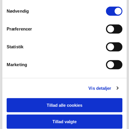
S
Nødvendig
a
m
t
Præferencer
y
k
k
Statistik
e
v
Marketing
a
l
g
Vis detaljer
Du vil måske også kunne lide...
Tillad alle cookies
Tillad valgte