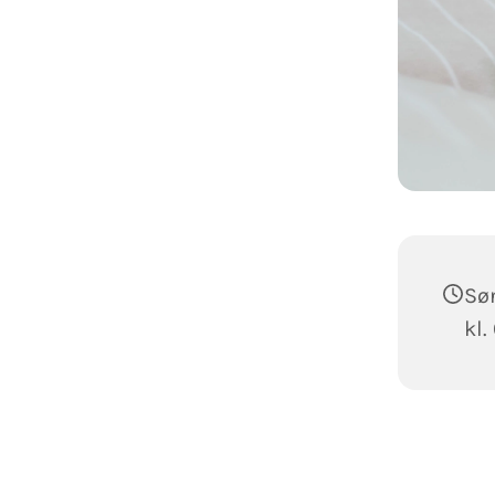
Sø
kl.