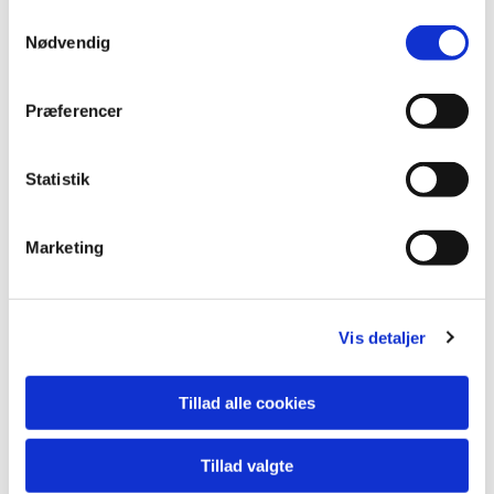
S
Nødvendig
a
m
t
Præferencer
y
k
k
Statistik
e
v
Marketing
a
l
g
Vis detaljer
Du vil måske også kunne lide...
Tillad alle cookies
Tillad valgte