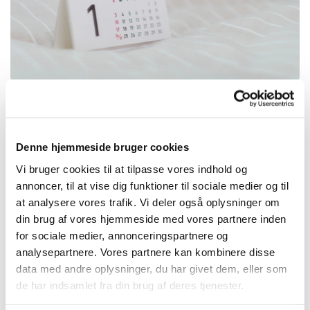
Denne hjemmeside bruger cookies
Søndag 9. august 2026, kl. 10:30
Vi bruger cookies til at tilpasse vores indhold og
annoncer, til at vise dig funktioner til sociale medier og til
Hvidbjerg kirke, Nørregade 14, 7790
at analysere vores trafik. Vi deler også oplysninger om
Thyholm
din brug af vores hjemmeside med vores partnere inden
for sociale medier, annonceringspartnere og
analysepartnere. Vores partnere kan kombinere disse
data med andre oplysninger, du har givet dem, eller som
de har indsamlet fra din brug af deres tjenester.