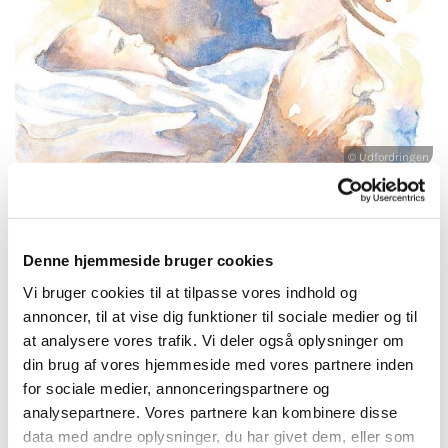
© Udfordringen
Tirsdag 24. december 2024, kl. 14:30
Denne hjemmeside bruger cookies
Vi bruger cookies til at tilpasse vores indhold og
Lyngs Kirke, Lyngs Kirkevej 5, 7790
annoncer, til at vise dig funktioner til sociale medier og til
at analysere vores trafik. Vi deler også oplysninger om
Thyholm
din brug af vores hjemmeside med vores partnere inden
for sociale medier, annonceringspartnere og
Lars G. Sandfeld
analysepartnere. Vores partnere kan kombinere disse
data med andre oplysninger, du har givet dem, eller som