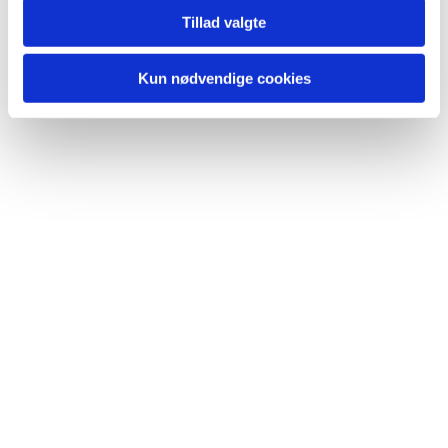
Du vil måske også kunne lide...
Tillad valgte
Kun nødvendige cookies