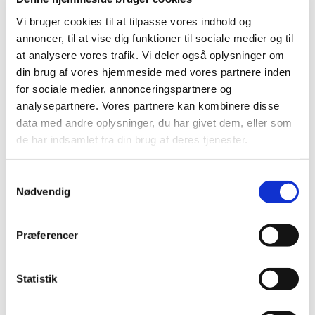
Vi bruger cookies til at tilpasse vores indhold og
annoncer, til at vise dig funktioner til sociale medier og til
at analysere vores trafik. Vi deler også oplysninger om
din brug af vores hjemmeside med vores partnere inden
for sociale medier, annonceringspartnere og
analysepartnere. Vores partnere kan kombinere disse
data med andre oplysninger, du har givet dem, eller som
de har indsamlet fra din brug af deres tjenester.
Søndag 16. august 2026, kl. 10:30
S
Nødvendig
a
m
t
Præferencer
y
k
Du vil måske også kunne lide...
k
Statistik
e
v