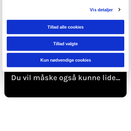
g
Vis detaljer
Tillad alle cookies
Tillad valgte
Kun nødvendige cookies
Du vil måske også kunne lide...