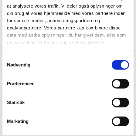
Den sidste søndag i måneden er der 'Søndagshygge' i
at analysere vores trafik. Vi deler også oplysninger om
kirkecenteret. Her er alle hjerteligt velkomne til et par
din brug af vores hjemmeside med vores partnere inden
timers hyggeligt og uforpligtende samvær over
for sociale medier, annonceringspartnere og
kaffebordet. Her er plads til hyggesnak, et par
analysepartnere. Vores partnere kan kombinere disse
fællessange og somme tider et lille indslag
data med andre oplysninger, du har givet dem, eller som
undervejs. Pris: 25,- kr.
de har indsamlet fra din brug af deres tjenester.
Vel mødt,
S
Nødvendig
a
Holdet bag Søndagshygge
m
t
Præferencer
y
k
k
Statistik
e
v
Marketing
a
l